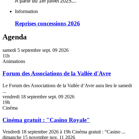
À partir du 1er juillet 2025,
...
Reprises
Information
concessions
2026
Reprises concessions 2026
Agenda
samedi
5
septembre
sept.
09
2026
11h
Animations
Forum des Associations de la Vallée d'Avre
Le Forum des Associations de la Vallée d’Avre aura lieu le samedi
...
vendredi
18
septembre
sept.
09
2026
19h
Cinéma
Cinéma gratuit : "Casino Royale"
Vendredi 18 septembre 2026 à 19h Cinéma gratuit : “Casino ...
dimanche
15
novembre
nov.
11
2026