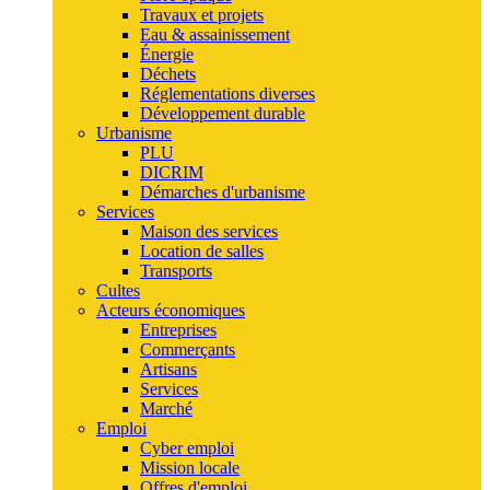
Travaux et projets
Eau & assainissement
Énergie
Déchets
Réglementations diverses
Développement durable
Urbanisme
PLU
DICRIM
Démarches d'urbanisme
Services
Maison des services
Location de salles
Transports
Cultes
Acteurs économiques
Entreprises
Commerçants
Artisans
Services
Marché
Emploi
Cyber emploi
Mission locale
Offres d'emploi