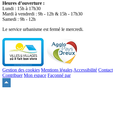
Heures d’ouverture :
Lundi : 15h à 17h30
Mardi à vendredi : 9h - 12h & 15h - 17h30
Samedi : 9h - 12h
Le service urbanisme est fermé le mercredi.
Gestion des cookies
Mentions légales
Accessibilité
Contact
Contribuer
Mon espace
Façonné par
Remonter
en
haut
du
site