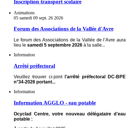
scolaire
Inscription transport scolaire
Forum
Animations
des
05
samedi
09
sept.
26
2026
Associations
de
Forum des Associations de la Vallée d'Avre
la
Vallée
Le forum des Associations de la Vallée de l’Avre aura
d'Avre
lieu le
samedi 5 septembre 2026
à la salle
...
Arrêté
Information
préfectoral
Arrêté préfectoral
Veuillez trouver ci-joint
l’arrêté préfectoral DC-BPE
n°34-2026 portant
...
Information
Information
AGGLO
-
Information AGGLO - eau potable
eau
potable
Ocyclad Centre, votre nouveau délégataire d’eau
potable :