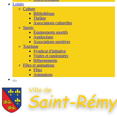
Loisirs
Culture
Bibliothèque
Théâtre
Associations culturelles
Sports
Équipements sportifs
Agglocéane
Associations sportives
Tourisme
Syndicat d'initiative
Visites et randonnées
Hébergements
Fêtes et animations
Fêtes
Animations