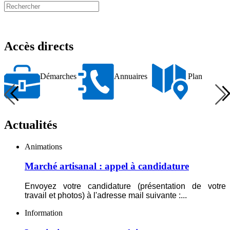
Précédent
Suivant
Accès directs
Démarches
Annuaires
Plan
N
Démarches
Annuaires
Plan
R
Actualités
Marché
Animations
artisanal
:
Marché artisanal : appel à candidature
appel
à
Envoyez votre candidature (présentation de votre
candidature
travail et photos) à l'adresse mail suivante :
...
Inscription
Information
transport